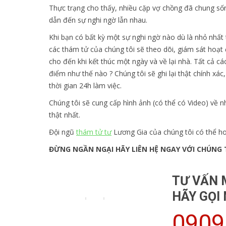
Thực trạng cho thấy, nhiều cặp vợ chồng đã chung sốn
dẫn đến sự nghi ngờ lẫn nhau.
Khi bạn có bất kỳ một sự nghi ngờ nào dù là nhỏ nhất
các thám tử của chúng tôi sẽ theo dõi, giám sát hoạt
cho đến khi kết thúc một ngày và về lại nhà. Tất cả cá
điểm như thế nào ? Chúng tôi sẽ ghi lại thật chính xác
thời gian 24h làm việc.
Chúng tôi sẽ cung cấp hình ảnh (có thể có Video) về
thật nhất.
Đội ngũ
thám tử tư
Lương Gia của chúng tôi có thể hoạ
ĐỪNG NGẦN NGẠI HÃY LIÊN HỆ NGAY VỚI CHÚNG 
TƯ VẤN M
HÃY GỌI
0909