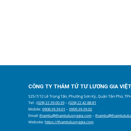
CÔNG TY THÁM TỬ TƯ LƯƠNG GIA VIỆ
525/7/12 Lê Trọng Tấn, Phường Sơn Kỳ, Quận Tân Phú, T
Tel :
(028) 22.39.00.39
–
(028) 22.42.88.81
Mobile:
0908.39.39.01
–
0909.39.39.02
Email:
thamtu@thamtuluonggia.com
–
thamtu@thamtutulu
Website:
https://thamtuluonggia.com