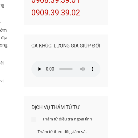
0908.39.39.01
ộng
0909.39.39.02
y
 sớm
 địa
rong
CA KHÚC: LƯƠNG GIA GIÚP ĐỜI
iết
vị.
DỊCH VỤ THÁM TỬ TƯ
Thám tử điều tra ngoại tình
Thám tử theo dõi, giám sát