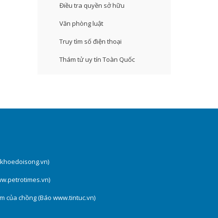
Điều tra quyền sở hữu
Văn phòng luật
Truy tìm số điện thoại
Thám tử uy tín Toàn Quốc
ckhoedoisong.vn)
ww.petrotimes.vn)
ăm của chồng (Báo www.tintuc.vn)