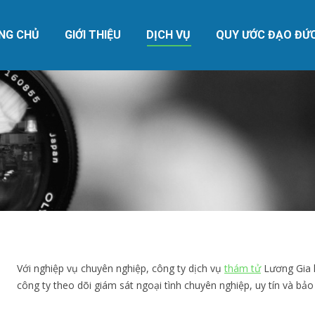
NG CHỦ
GIỚI THIỆU
DỊCH VỤ
QUY ƯỚC ĐẠO ĐỨ
NG CHỦ
GIỚI THIỆU
DỊCH VỤ
QUY ƯỚC ĐẠO ĐỨ
Với nghiệp vụ chuyên nghiệp, công ty dịch vụ
thám tử
Lương Gia 
công ty theo dõi giám sát ngoại tình chuyên nghiệp, uy tín và bảo