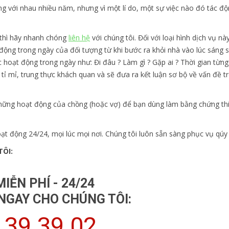
g với nhau nhiều năm, nhưng vì một lí do, một sự việc nào đó tác đ
 thì hãy nhanh chóng
liên hệ
với chúng tôi. Đối với loại hình dịch vụ nà
 động trong ngày của đối tượng từ khi bước ra khỏi nhà vào lúc sáng
c hoạt động trong ngày như: Đi đâu ? Làm gì ? Gặp ai ? Thời gian từng
, tỉ mỉ, trung thực khách quan và sẽ đưa ra kết luận sơ bộ về vấn đề t
 những hoạt động của chồng (hoặc vợ) để bạn dùng làm bằng chứng th
t động 24/24, mọi lúc mọi nơi. Chúng tôi luôn sẵn sàng phục vụ qúy 
TÔI:
IỄN PHÍ - 24/24
 NGAY CHO CHÚNG TÔI:
 39 39 02