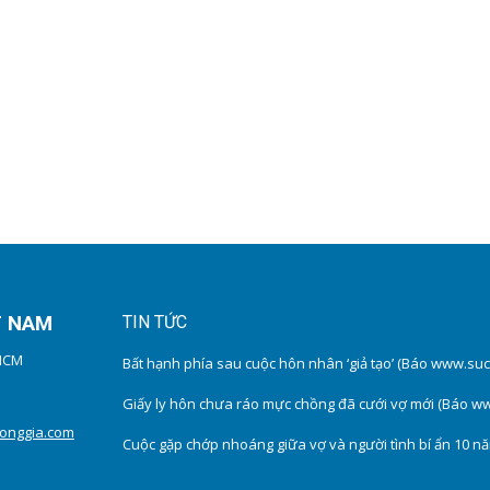
T NAM
TIN TỨC
PHCM
Bất hạnh phía sau cuộc hôn nhân ‘giả tạo’ (Báo www.su
Giấy ly hôn chưa ráo mực chồng đã cưới vợ mới (Báo w
onggia.com
Cuộc gặp chớp nhoáng giữa vợ và người tình bí ẩn 10 n