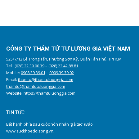
CÔNG TY THÁM TỬ TƯ LƯƠNG GIA VIỆT NAM
525/7/12 Lê Trọng Tấn, Phường Sơn Kỳ, Quận Tân Phú, TPHCM
Tel :
(028) 22.39.00.39
–
(028) 22.42.88.81
Mobile:
0908.39.39.01
–
0909.39.39.02
Email:
thamtu@thamtuluonggia.com
–
thamtu@thamtutuluonggia.com
Website:
https://thamtuluonggia.com
TIN TỨC
Bất hạnh phía sau cuộc hôn nhân ‘giả tạo’ (Báo
www.suckhoedoisong.vn)