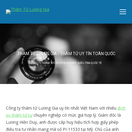
THÁM TỬ LƯƠNG GIA - THÁM TỬ UY TÍN TOÀN QUỐC
CÔNG TY THÁM TỬ CHUYÊN NGHIỆP - ĐIỀU TRA QUỐC TẾ
Công ty thám tử Lương Gia uy tín nhất Việt Nam với nhiều
dịch
vụ thám tử tư
chuyên nghiệp có mức giá hợp lý. Giám đốc là
Lương Hiền Duy, anh được cấp huy hiệu tích hợp giấy phép
điều tra tư nhân mang mã số PI-11533 tại Mỹ. Chú của anh